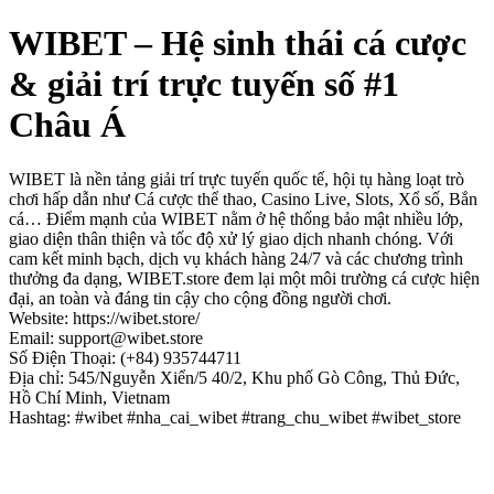
WIBET – Hệ sinh thái cá cược
& giải trí trực tuyến số #1
Châu Á
WIBET là nền tảng giải trí trực tuyến quốc tế, hội tụ hàng loạt trò
chơi hấp dẫn như Cá cược thể thao, Casino Live, Slots, Xổ số, Bắn
cá… Điểm mạnh của WIBET nằm ở hệ thống bảo mật nhiều lớp,
giao diện thân thiện và tốc độ xử lý giao dịch nhanh chóng. Với
cam kết minh bạch, dịch vụ khách hàng 24/7 và các chương trình
thưởng đa dạng, WIBET.store đem lại một môi trường cá cược hiện
đại, an toàn và đáng tin cậy cho cộng đồng người chơi.
Website: https://wibet.store/
Email: support@wibet.store
Số Điện Thoại: (+84) 935744711
Địa chỉ: 545/Nguyễn Xiển/5 40/2, Khu phố Gò Công, Thủ Đức,
Hồ Chí Minh, Vietnam
Hashtag: #wibet #nha_cai_wibet #trang_chu_wibet #wibet_store